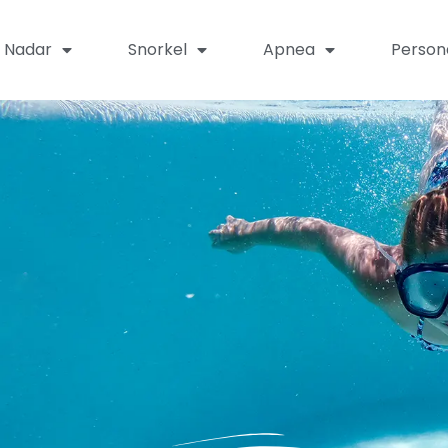
Nadar
Snorkel
Apnea
Person