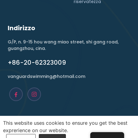
riservatezza
Indirizzo
G/P, n. 9-15 hou wang miao street, shi gang road,
guangzhou, cina.
+86-20-62323009
vanguardswimming@hotmail.com
This website uses cookies to ensure you get the best
Copyright ©2026, Vanguard. Tutti i diritti riservati.
exprerience on our website.
ALIMENTAZIONE CON
infimità