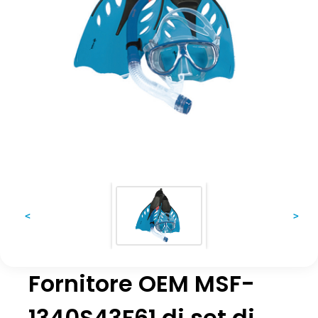
<
>
Fornitore OEM MSF-
1340S43F61 di set di