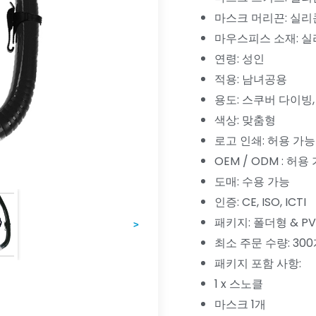
마스크 머리끈: 실리
마우스피스 소재: 
연령: 성인
적용: 남녀공용
용도: 스쿠버 다이빙,
색상: 맞춤형
로고 인쇄: 허용 가능
OEM / ODM : 허용
도매: 수용 가능
인증: CE, ISO, ICTI
패키지: 폴더형 & P
>
최소 주문 수량: 30
패키지 포함 사항:
1 x 스노클
마스크 1개