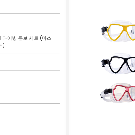
6
 다이빙 콤보 세트 (마스
트)