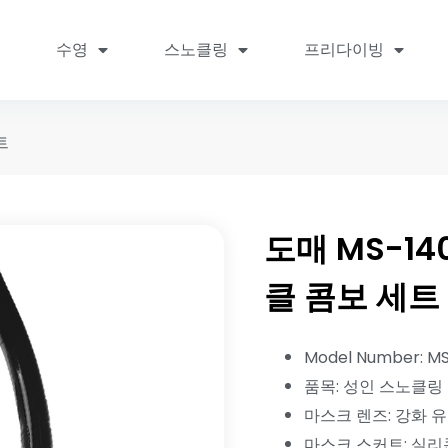
수영
스노클링
프리다이빙
트
도매 MS-1
클 콤보 세트
Model Number: M
품목: 성인 스노클링
마스크 렌즈: 강화 
마스크 스커트: 실리