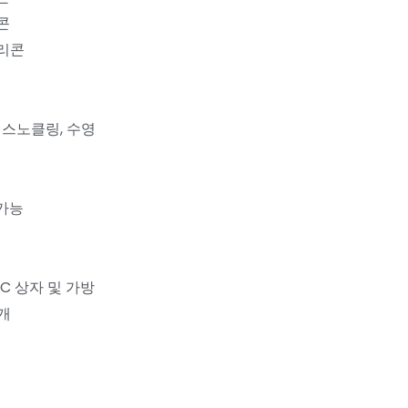
콘
실리콘
 스노클링, 수영
 가능
VC 상자 및 가방
0개