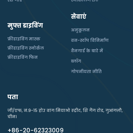
रेश गार्ड
स्नॉर्कलिंग सेट
सेवाएं
मुफ्त डाइविंग
अनुकूलन
फ्रीडाइविंग मास्क
वन-स्टॉप विनिर्माण
फ्रीडाइविंग स्नोर्कल
वैनगार्ड के बारे में
फ्रीडाइविंग फिन
ब्लॉग
गोपनीयता नीति
पता
जी/एफ, नं.9-15 होउ वांग मियाओ स्ट्रीट, शि गैंग रोड, गुआंगज़ौ,
चीन।
+86-20-62323009