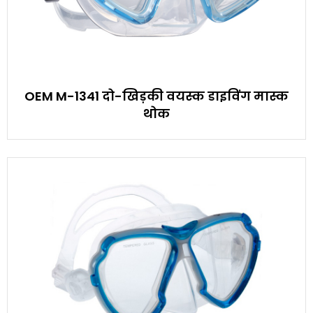
OEM M-1341 दो-खिड़की वयस्क डाइविंग मास्क
थोक