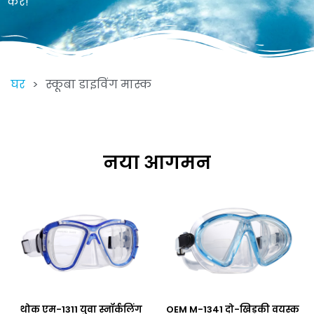
करें!
घर
>
स्कूबा डाइविंग मास्क
नया आगमन
थोक एम-1311 युवा स्नॉर्कलिंग
OEM M-1341 दो-खिड़की वयस्क