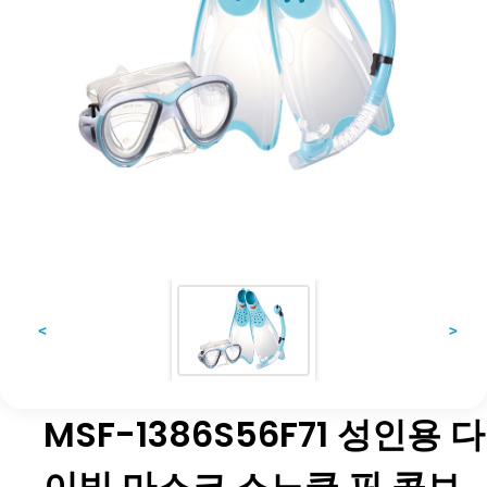
<
>
MSF-1386S56F71 성인용 다
이빙 마스크 스노클 핀 콤보