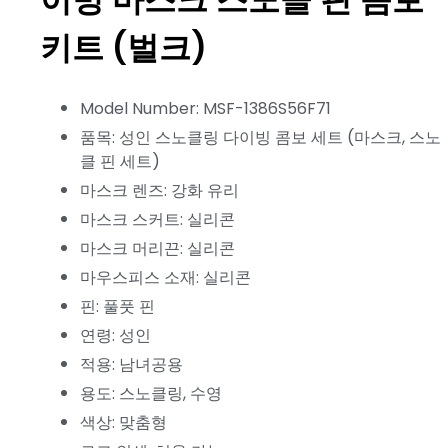
키트 (벌크)
Model Number: MSF-1386S56F71
품목: 성인 스노클링 다이빙 콤보 세트 (마스크, 스노
클 핀 세트)
마스크 렌즈: 강화 유리
마스크 스커트: 실리콘
마스크 머리끈: 실리콘
마우스피스 소재: 실리콘
핀: 풀풋 핀
연령: 성인
적용: 남녀공용
용도: 스노클링, 수영
색상: 맞춤형