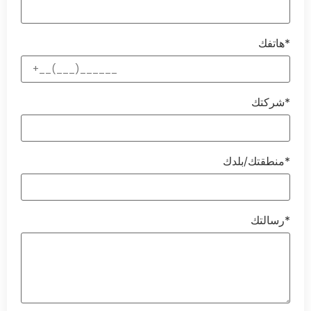
هاتفك*
شركتك*
منطقتك/بلدك*
رسالتك*