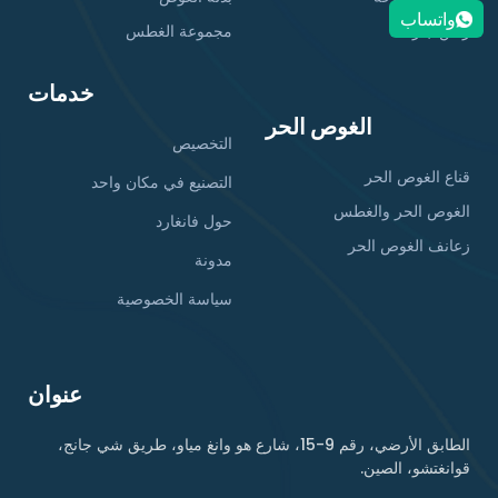
واتساب
راش جارد
مجموعة الغطس
خدمات
الغوص الحر
التخصيص
قناع الغوص الحر
التصنيع في مكان واحد
الغوص الحر والغطس
حول فانغارد
زعانف الغوص الحر
مدونة
سياسة الخصوصية
عنوان
الطابق الأرضي، رقم 9-15، شارع هو وانغ مياو، طريق شي جانج،
قوانغتشو، الصين.