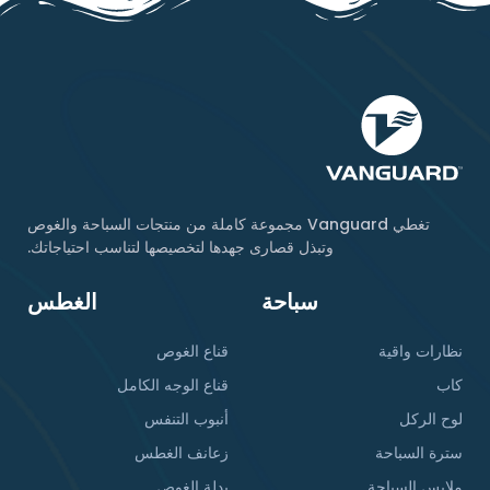
تغطي Vanguard مجموعة كاملة من منتجات السباحة والغوص
وتبذل قصارى جهدها لتخصيصها لتناسب احتياجاتك.
سباحة
الغطس
نظارات واقية
قناع الغوص
كاب
قناع الوجه الكامل
لوح الركل
أنبوب التنفس
سترة السباحة
زعانف الغطس
ملابس السباحة
بدلة الغوص