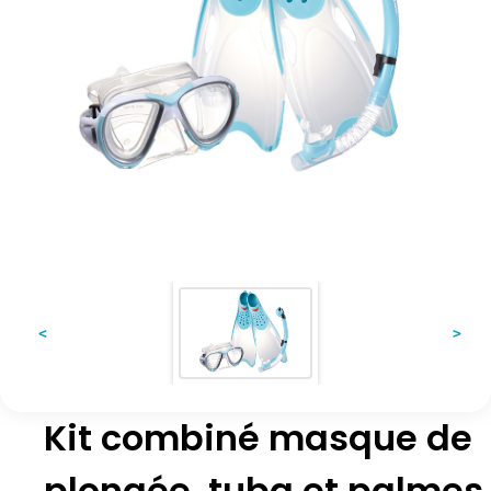
<
>
Kit combiné masque de
plongée, tuba et palmes