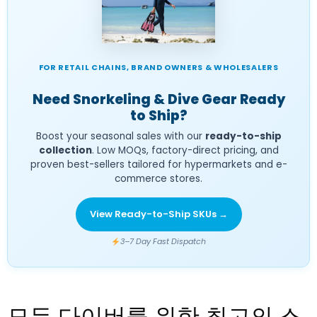
FOR RETAIL CHAINS, BRAND OWNERS & WHOLESALERS
Need Snorkeling & Dive Gear Ready
to Ship?
Boost your seasonal sales with our
ready-to-ship
collection
. Low MOQs, factory-direct pricing, and
proven best-sellers tailored for hypermarkets and e-
commerce stores.
View Ready-to-Ship SKUs →
3–7 Day Fast Dispatch
모든 다이버를 위한 최고의 스