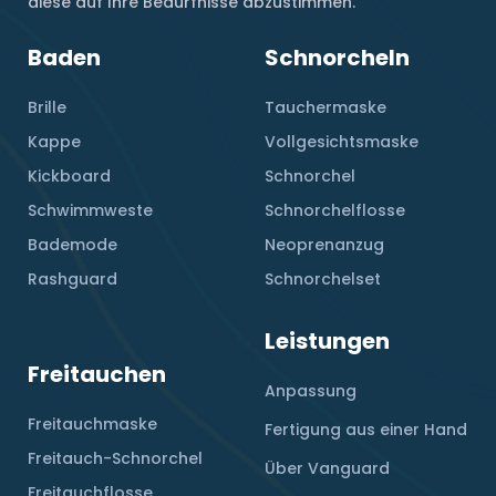
diese auf Ihre Bedürfnisse abzustimmen.
Baden
Schnorcheln
Brille
Tauchermaske
Kappe
Vollgesichtsmaske
Kickboard
Schnorchel
Schwimmweste
Schnorchelflosse
Bademode
Neoprenanzug
Rashguard
Schnorchelset
Leistungen
Freitauchen
Anpassung
Freitauchmaske
Fertigung aus einer Hand
Freitauch-Schnorchel
Über Vanguard
Freitauchflosse