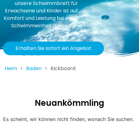
unsere
Schwimmbrett für
Erwachsene
und Kinder ist auf
Komfort und Leistung bei jeder
Schwimmeinheit ausgelegt.
Erhalten Sie sofort ein Angebot
Heim
>
Baden
>
Kickboard
Neuankömmling
Es scheint, wir können nicht finden, wonach Sie suchen.