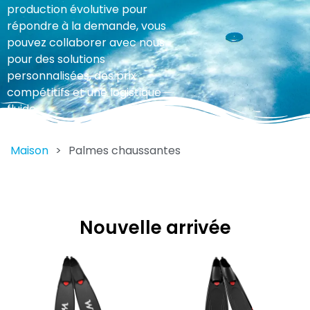
production évolutive pour
répondre à la demande, vous
pouvez collaborer avec nous
pour des solutions
personnalisées, des prix
compétitifs et une logistique
fluide.
Maison
>
Palmes chaussantes
Nouvelle arrivée