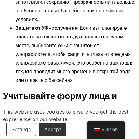
запотевания сохраняют прозрачность линз дольше,
особенно в теплых бассейнах или во влажных
условиях.
Защита от УФ-излучения
: Если вы планируете
плавать на открытом воздухе или в солнечном
месте, выбирайте очки с защитой от
ультрафиолета, чтобы защитить глаза от вредных
ультрафиолетовых лучей. Это особенно важно для
тех, кто проводит много времени в открытой воде
или открытых бассейнах.
Учитывайте форму лица и
посадку
This website uses cookies to ensure you get the best
exprerience on our website.
При выборе очков для плавания важно учитывать
форму лица и расстояние между глазами (межзрачковое
Russian
расстояние). Если у вас широкое или узкое лицо, ищите