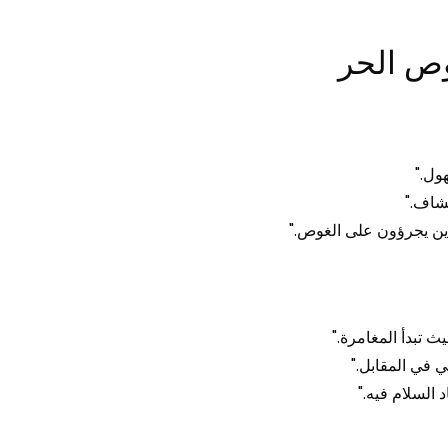
وص الحر
ول."
شاف."
ذين يجرؤون على الغوص."
 تبدأ المغامرة."
 في المقابل."
السلام فيه."