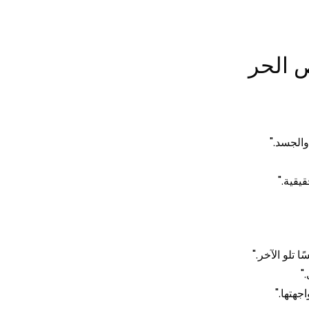
 الحر
والجسد."
يقية."
 تلو الآخر."
"
جهتها."