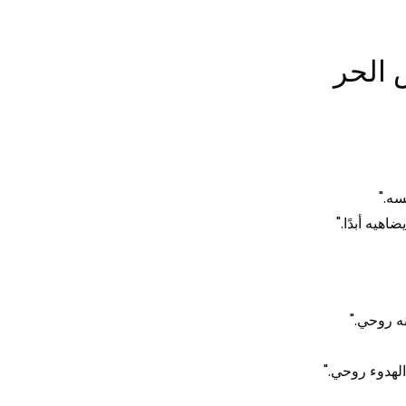
 الحر
سه."
هيه أبدًا."
نه روحي."
لهدوء روحي."