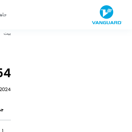
جاه
بيت
54 اقتباسًا وحكمة ملهمة عن 
2024
جد