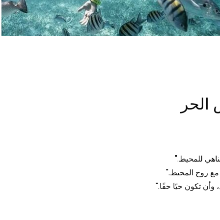
 الحر
ناهي للمحيط."
ع روح المحيط."
وأن تكون حيًا حقًا."