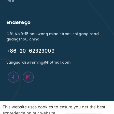
livre
Endereço
G/F, No.9-15 hou wang miao street, shi gang road,
guangzhou, china.
+86-20-62323009
vanguardswimming@hotmail.com
Copyright ©2026, Vanguard. Todos os direitos
This website uses cookies to ensure you get the best
reservados.
exprerience on our website.