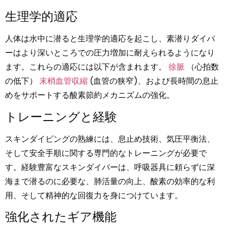
生理学的適応
人体は水中に潜ると生理学的適応を起こし、素潜りダイバ
ーはより深いところでの圧力増加に耐えられるようになり
ます。これらの適応には以下が含まれます。
徐脈
（心拍数
の低下）
末梢血管収縮
(血管の狭窄)、および長時間の息止
めをサポートする酸素節約メカニズムの強化。
トレーニングと経験
スキンダイビングの熟練には、息止め技術、気圧平衡法、
そして安全手順に関する専門的なトレーニングが必要で
す。経験豊富なスキンダイバーは、呼吸器具に頼らずに深
海まで潜るのに必要な、肺活量の向上、酸素の効率的な利
用、そして精神的な回復力を身につけています。
強化されたギア機能