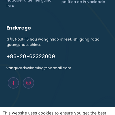
Nadadeira de mergulho
política de Privacidade
livre
Endereço
G/F, No.9-15 hou wang miao street, shi gang road,
guangzhou, china.
+86-20-62323009
vanguardswimming@hotmail.com
Copyright ©2026, Vanguard. Todos os direitos
This website uses cookies to ensure you get the best