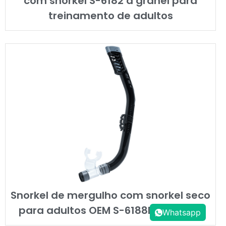
com snorkel S-6182 a granel para
treinamento de adultos
Snorkel de mergulho com snorkel seco
para adultos OEM S-6188D atacado
Whatsapp