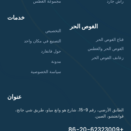
راش جارد
مجموعة الغطس
خدمات
الغوص الحر
التخصيص
قناع الغوص الحر
التصنيع في مكان واحد
الغوص الحر والغطس
حول فانغارد
زعانف الغوص الحر
مدونة
سياسة الخصوصية
عنوان
الطابق الأرضي، رقم 9-15، شارع هو وانغ مياو، طريق شي جانج،
قوانغتشو، الصين.
+86-20-62323009