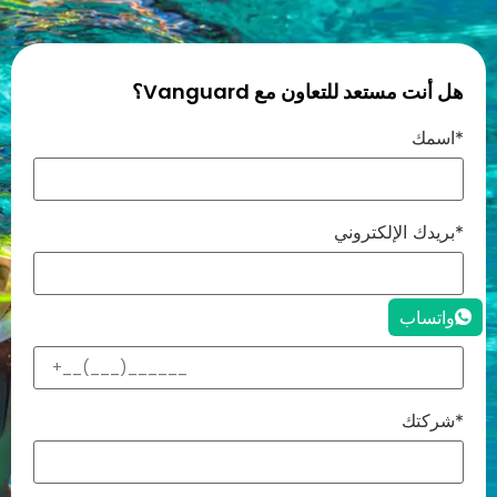
هل أنت مستعد للتعاون مع Vanguard؟
اسمك*
بريدك الإلكتروني*
واتساب
هاتفك*
شركتك*