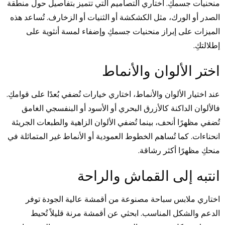
منحنيات جسمكِ. اختاري التصاميم التي تتميز بتفاصيل حول منطقة
الصدر أو الورك، مثل الكشكشة أو الثنيات أو الزخارف. تُساعد هذه
الميزات على إبراز منحنيات جسمكِ وإضفاء لمسة أنثوية على
إطلالتكِ.
اختر الألوان والأنماط
عند اختيار الألوان والأنماط، اختاري خيارات تُضفي بُعدًا على قوامكِ.
فالألوان الداكنة كالأزرق البحري أو الأسود أو البنفسجي الغامق
تُضفي مظهرًا أنحف، بينما تُضفي الألوان الزاهية والطبعات الجريئة
انحناءات. كما تُساهم الخطوط العمودية أو الأنماط غير المتماثلة في
منحكِ مظهرًا أكثر رشاقة.
انتبه إلى القماش والراحة
اختاري ملابس سباحة مصنوعة من أقمشة عالية الجودة توفر
الدعم والشكل المناسب. ابحثي عن أقمشة مرنة قليلاً تُحيط