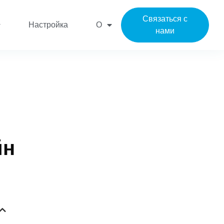
Связаться с
Настройка
О
нами
йн