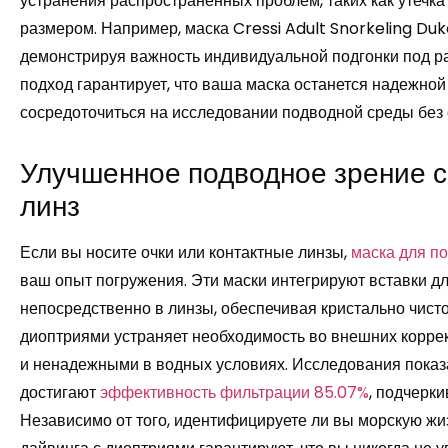
устранения распространенных проблем, таких как утеч
размером. Например, маска Cressi Adult Snorkeling Duk
демонстрируя важность индивидуальной подгонки под р
подход гарантирует, что ваша маска останется надежной
сосредоточиться на исследовании подводной среды без
Улучшенное подводное зрение 
линз
Если вы носите очки или контактные линзы,
маска для п
ваш опыт погружения. Эти маски интегрируют вставки д
непосредственно в линзы, обеспечивая кристально чисто
диоптриями устраняет необходимость во внешних коррек
и ненадежными в водных условиях. Исследования показал
достигают
эффективность фильтрации 85.07%
, подчерк
Независимо от того, идентифицируете ли вы морскую жиз