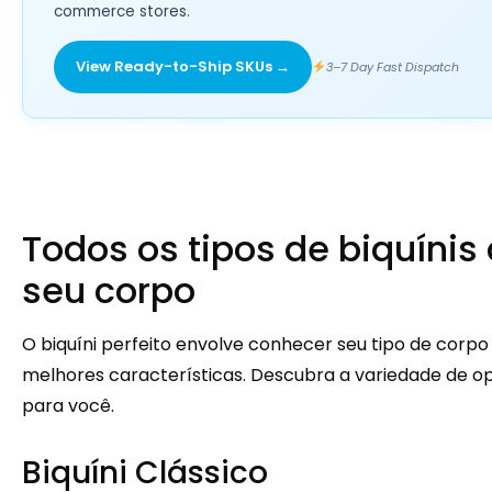
commerce stores.
View Ready-to-Ship SKUs →
3–7 Day Fast Dispatch
Todos os tipos de biquín
seu corpo
O biquíni perfeito envolve conhecer seu tipo de corpo
melhores características. Descubra a variedade de opç
para você.
Biquíni Clássico